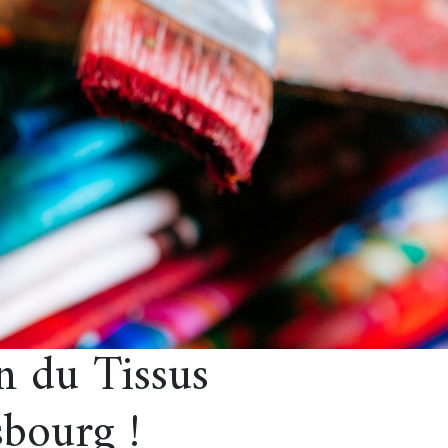
n du Tissus
ourg !