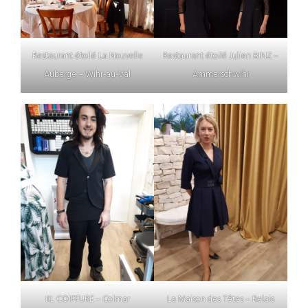
Restaurant étoilé La Nouvelle
Restaurant étoilé Julien BINZ –
Auberge – Wihr-au-Val
Ammerschwihr
KL COIFFURE – Colmar
La Maison des Têtes – Relais