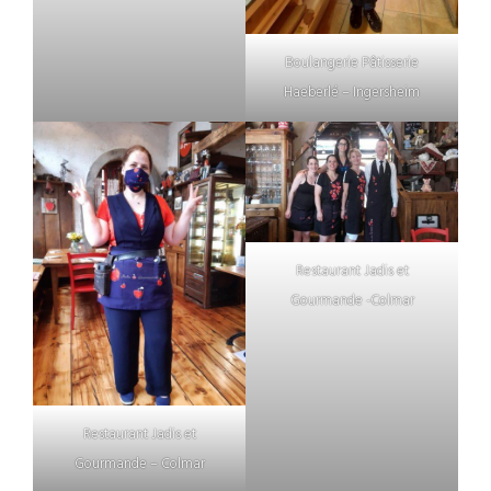
Boulangerie Pâtisserie
Haeberlé – Ingersheim
Restaurant Jadis et
Gourmande -Colmar
Restaurant Jadis et
Gourmande – Colmar