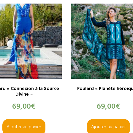
ard « Connexion à la Source
Foulard « Planète héroïq
Divine »
69,00
€
69,00
€
Ajouter au panier
Ajouter au panier